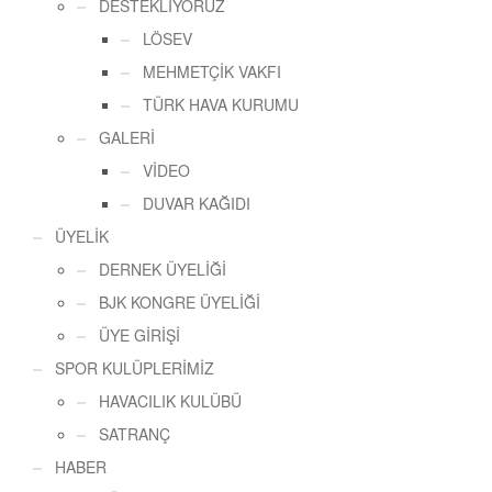
DESTEKLİYORUZ
LÖSEV
MEHMETÇİK VAKFI
TÜRK HAVA KURUMU
GALERİ
VİDEO
DUVAR KAĞIDI
ÜYELİK
DERNEK ÜYELİĞİ
BJK KONGRE ÜYELİĞİ
ÜYE GİRİŞİ
SPOR KULÜPLERİMİZ
HAVACILIK KULÜBÜ
SATRANÇ
HABER