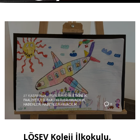
27 KASIM 2024
/
PUBLISHED IN
ETKINLIK
,
FAALIYETLER
,
FAALIYETLER-HAVACILIK
,
0
HABERLER
,
HABERLER-HAVACILIK
LÖSEV Koleji İlkokulu,