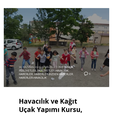
26 HAZIRAN 2023
/
PUBLISHED IN
ETKINLIK
,
FAALIYETLER
,
FAALIYETLER-HAVACILIK
,
0
HABERLER
,
HABERLER-BIZDEN HABERLER
,
HABERLER-HAVACILIK
Havacılık ve Kağıt
Uçak Yapımı Kursu,