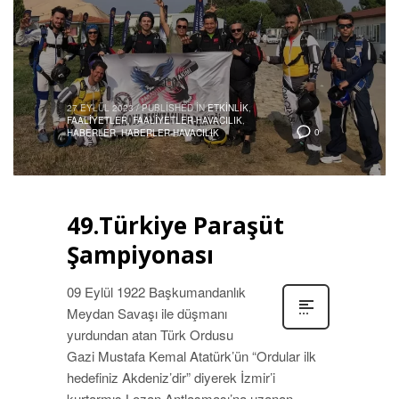
27 EYLÜL 2023
/
PUBLISHED IN
ETKINLIK
,
FAALIYETLER
,
FAALIYETLER-HAVACILIK
,
0
HABERLER
,
HABERLER-HAVACILIK
49.Türkiye Paraşüt
Şampiyonası
09 Eylül 1922 Başkumandanlık
Meydan Savaşı ile düşmanı
yurdundan atan Türk Ordusu
Gazi Mustafa Kemal Atatürk’ün “Ordular ilk
hedefiniz Akdeniz’dir” diyerek İzmir’i
kurtarmış Lozan Antlaşması’na uzanan