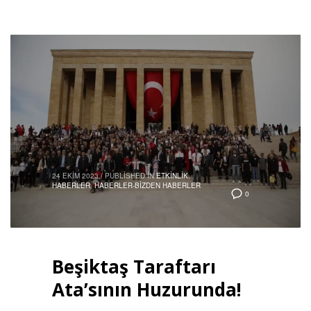
24 EKIM 2023
/
PUBLISHED IN
ETKINLIK
,
HABERLER
,
HABERLER-BIZDEN HABERLER
0
Beşiktaş Taraftarı
Ata’sının Huzurunda!