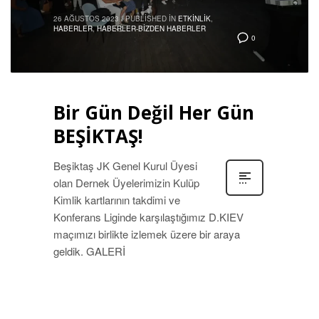
26 AĞUSTOS 2023
/
PUBLISHED IN
ETKINLIK
,
HABERLER
,
HABERLER-BIZDEN HABERLER
0
Bir Gün Değil Her Gün
BEŞİKTAŞ!
Beşiktaş JK Genel Kurul Üyesi
olan Dernek Üyelerimizin Kulüp
Kimlik kartlarının takdimi ve
Konferans Liginde karşılaştığımız D.KIEV
maçımızı birlikte izlemek üzere bir araya
geldik. GALERİ