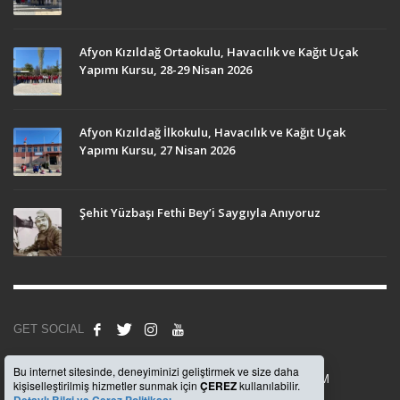
Afyon Kızıldağ Ortaokulu, Havacılık ve Kağıt Uçak
Yapımı Kursu, 28-29 Nisan 2026
Afyon Kızıldağ İlkokulu, Havacılık ve Kağıt Uçak
Yapımı Kursu, 27 Nisan 2026
Şehit Yüzbaşı Fethi Bey’i Saygıyla Anıyoruz
GET SOCIAL
Bu internet sitesinde, deneyiminizi geliştirmek ve size daha
© 2008
Anadolu Beşiktaşlılar Derneği
, Uygulama -
WEBKOM
kişiselleştirilmiş hizmetler sunmak için
ÇEREZ
kullanılabilir.