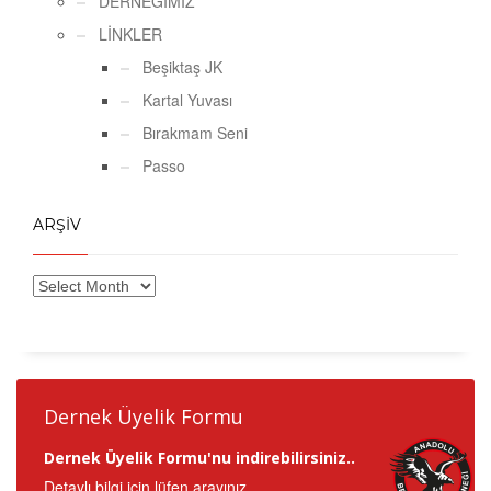
DERNEĞİMİZ
LİNKLER
Beşiktaş JK
Kartal Yuvası
Bırakmam Seni
Passo
ARŞİV
Dernek Üyelik Formu
Dernek Üyelik Formu'nu indirebilirsiniz..
Detaylı bilgi için lüfen arayınız