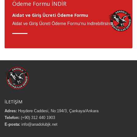
Ödeme Formu İNDİR
Aidat ve Giriş Ücreti Ödeme Formu
Aidat ve Giriş Ücreti Ödeme Formu'nu indirebilirsiniz..
İLETİŞİM
Adres:
Hoşdere Caddesi, No:194/3, Çankaya/Ankara
Telefon:
(+90) 312 440 1903
E-posta:
info@anadolubjk.net