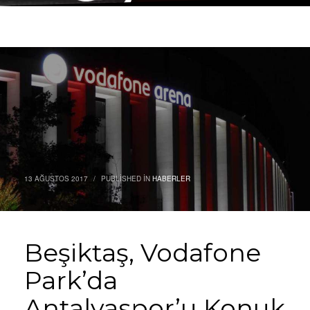
13 AĞUSTOS 2017
/
PUBLISHED IN
HABERLER
Beşiktaş, Vodafone
Park’da
Antalyaspor’u Konuk