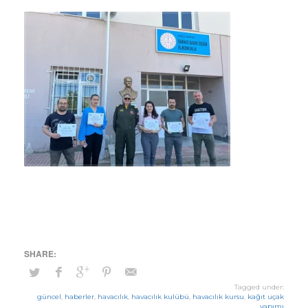
Tagged under:
güncel
,
haberler
,
havacılık
,
havacılık kulübü
,
havacılık kursu
,
kağıt uçak
yapımı