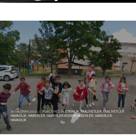
26 HAZIRAN 2023
/
PUBLISHED IN
ETKINLIK
,
FAALIYETLER
,
FAALIYETLER-
HAVACILIK
,
HABERLER
,
HABERLER-BIZDEN HABERLER
,
HABERLER-
HAVACILIK