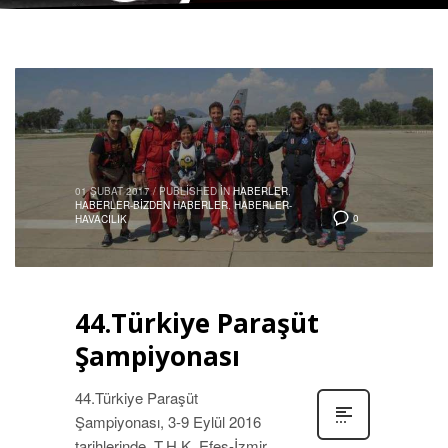
01 ŞUBAT 2017
/
PUBLISHED IN
HABERLER
,
HABERLER-BIZDEN HABERLER
,
HABERLER-
0
HAVACILIK
44.Türkiye Paraşüt
Şampiyonası
44.Türkiye Paraşüt
Şampiyonası, 3-9 Eylül 2016
tarihlerinde, T.H.K. Efes-İzmir