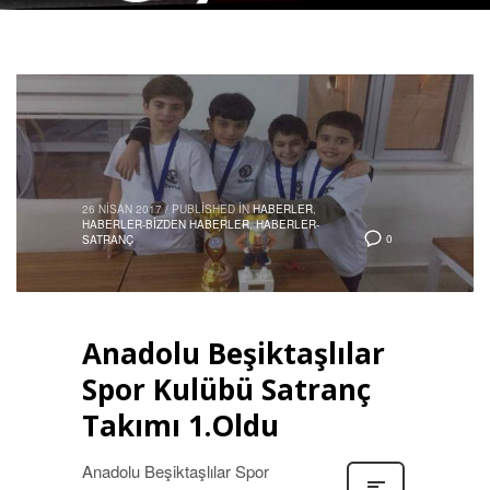
26 NISAN 2017
/
PUBLISHED IN
HABERLER
,
HABERLER-BIZDEN HABERLER
,
HABERLER-
0
SATRANÇ
Anadolu Beşiktaşlılar
Spor Kulübü Satranç
Takımı 1.Oldu
Anadolu Beşiktaşlılar Spor