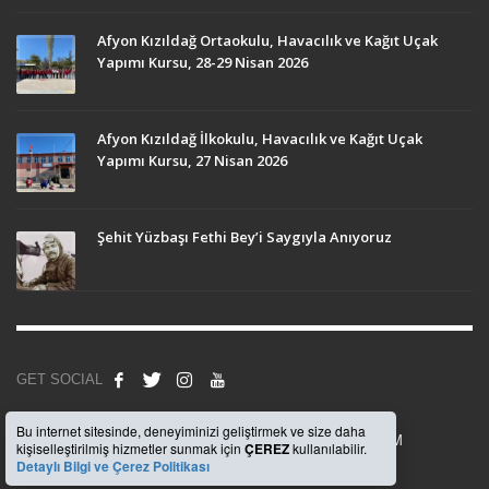
Afyon Kızıldağ Ortaokulu, Havacılık ve Kağıt Uçak
Yapımı Kursu, 28-29 Nisan 2026
Afyon Kızıldağ İlkokulu, Havacılık ve Kağıt Uçak
Yapımı Kursu, 27 Nisan 2026
Şehit Yüzbaşı Fethi Bey’i Saygıyla Anıyoruz
GET SOCIAL
Bu internet sitesinde, deneyiminizi geliştirmek ve size daha
© 2008
Anadolu Beşiktaşlılar Derneği
, Uygulama -
WEBKOM
kişiselleştirilmiş hizmetler sunmak için
ÇEREZ
kullanılabilir.
Detaylı Bilgi ve Çerez Politikası