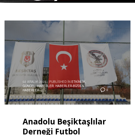
02 ARALIK 2025
/
PUBLISHED IN
ETKINLIK
,
GÜNCEL
,
HABERLER
,
HABERLER-BIZDEN
0
HABERLER
Anadolu Beşiktaşlılar
Derneği Futbol