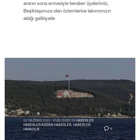
aranın sona ermesiyle beraber üyelerimiz,
Beşiktaşımıza olan özlemlerine takımımızın
aldığı galibiyetle
03 HAZIRAN 2022
/
PUBLISHED IN
HABERLER
,
HABERLER-BIZDEN HABERLER
,
HABERLER-
0
HAVACILIK