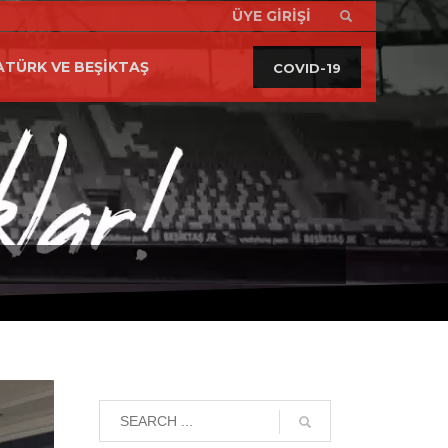
ÜYE GİRİŞİ
İRTİBAT
T: 0-312-440 1903
×
TÜRK VE BEŞİKTAŞ
COVID-19
Pzt.-Cuma 9:00 – 17:00