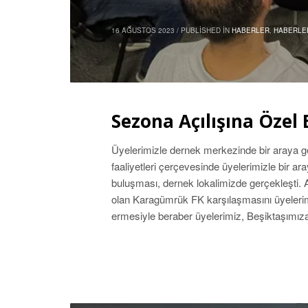
16 AĞUSTOS 2023
/
PUBLISHED IN
HABERLER
,
HABERLE
Sezona Açılışına Özel
Üyelerimizle dernek merkezinde bir araya g
faaliyetleri çerçevesinde üyelerimizle bir ar
buluşması, dernek lokalimizde gerçekleşti.
olan Karagümrük FK karşılaşmasını üyelerimizl
ermesiyle beraber üyelerimiz, Beşiktaşımıza 