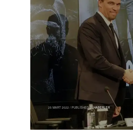
25 MART 2022
/
PUBLISHED IN
HABERLER