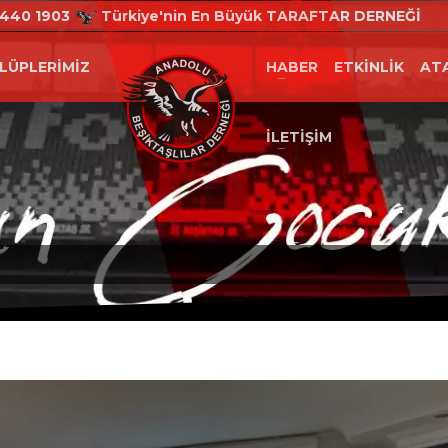
2-440 1903
Türkiye'nin En Büyük TARAFTAR DERNEĞİ
K.Adı ve Şifrenizi bilmiyorsanız, Derneğimizi
LÜPLERİMİZ
HABER
ETKİNLİK
ATA
arayabilirsiniz.
landır. Bilgi güncellemesi ve aidat takibi yapabileceğiniz bu alana ait giriş
İLETİŞİM
resine e-posta gönderebilir veya dernek merkezimiz ile iletişime geçebilirsiniz.